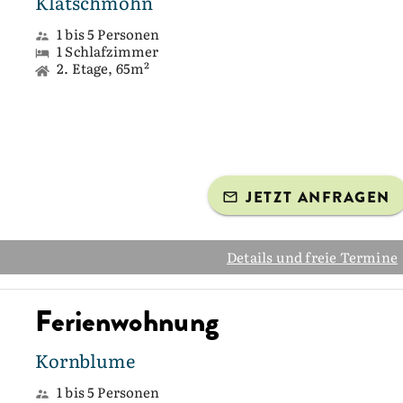
Klatschmohn
1 bis 5 Personen
1 Schlafzimmer
2. Etage, 65m²
JETZT ANFRAGEN
Details und freie Termine
Ferienwohnung
Kornblume
1 bis 5 Personen