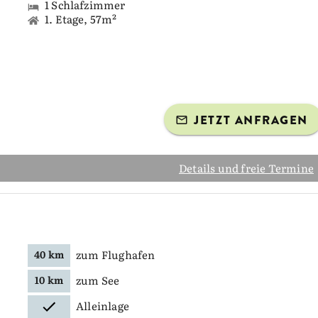
1 Schlafzimmer
1. Etage, 57m²
JETZT ANFRAGEN
Details und freie Termine
zum Flughafen
40 km
zum See
10 km
Alleinlage