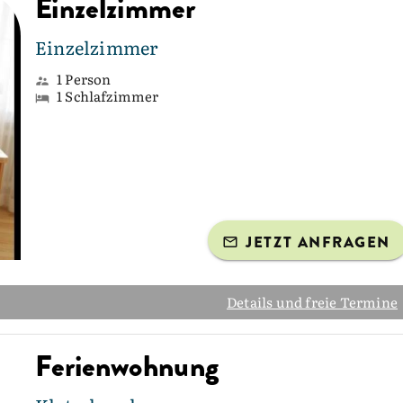
Einzelzimmer
Einzelzimmer
1 Person
1 Schlafzimmer
JETZT ANFRAGEN
Details und freie Termine
Ferienwohnung