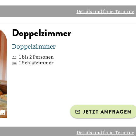
Details und freie Termine
Doppelzimmer
Doppelzimmer
1 bis 2 Personen
1 Schlafzimmer
JETZT ANFRAGEN
Details und freie Termine