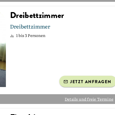
Dreibettzimmer
Dreibettzimmer
1 bis 3 Personen
JETZT ANFRAGEN
Details und freie Termine