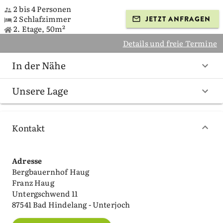
2 bis 4 Personen
2 Schlafzimmer
JETZT ANFRAGEN
2. Etage, 50m²
Details und freie Termine
In der Nähe
Unsere Lage
Kontakt
Adresse
Bergbauernhof Haug
Franz Haug
Untergschwend 11
87541 Bad Hindelang - Unterjoch