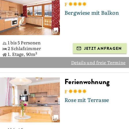
F
Bergwiese mit Balkon
1 bis 5 Personen
2 Schlafzimmer
JETZT ANFRAGEN
1. Etage, 90m²
Details und freie Termine
Ferienwohnung
F
Rose mit Terrasse