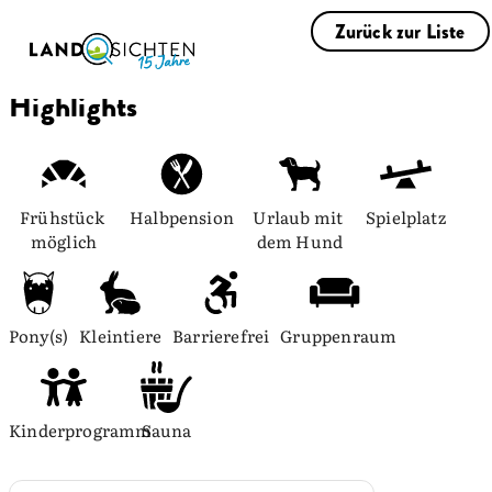
Zurück zur Liste
Highlights
Frühstück 
Halbpension
Urlaub mit 
Spielplatz
möglich
dem Hund
Pony(s)
Kleintiere
Barrierefrei
Gruppenraum
Kinderprogramm
Sauna