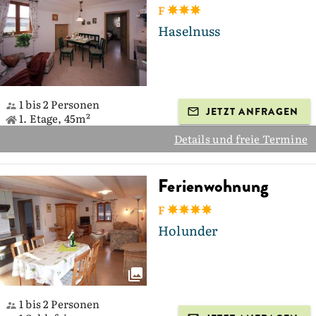
F
Haselnuss
1 bis 2 Personen
JETZT ANFRAGEN
1. Etage, 45m²
Details und freie Termine
Ferienwohnung
F
Holunder
1 bis 2 Personen