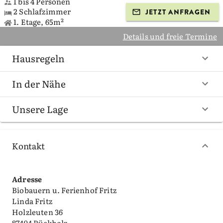
1 bis 4 Personen
2 Schlafzimmer
JETZT ANFRAGEN
1. Etage, 65m²
Details und freie Termine
Hausregeln
In der Nähe
Unsere Lage
Kontakt
Adresse
Biobauern u. Ferienhof Fritz
Linda Fritz
Holzleuten 36
87494 Rückholz