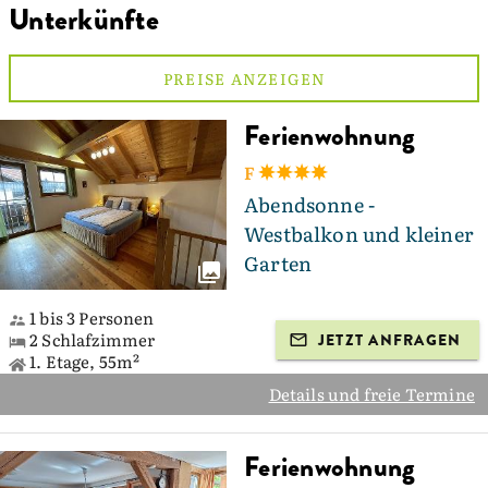
Unterkünfte
PREISE ANZEIGEN
Ferienwohnung
F
Abendsonne -
Westbalkon und kleiner
Garten
1 bis 3 Personen
2 Schlafzimmer
JETZT ANFRAGEN
1. Etage, 55m²
Details und freie Termine
Ferienwohnung