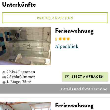
Unterkünfte
PREISE ANZEIGEN
Ferienwohnung
F
Alpenblick
2 bis 4 Personen
2 Schlafzimmer
JETZT ANFRAGEN
1. Etage, 75m²
Details und freie Termine
Ferienwohnung