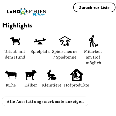
Zurück zur Liste
Highlights
Urlaub mit 
Spielplatz
Spielscheune 
Mitarbeit 
dem Hund
/ Spieltenne
am Hof 
möglich
Kühe
Kälber
Kleintiere
Hofprodukte
Alle Ausstattungsmerkmale anzeigen