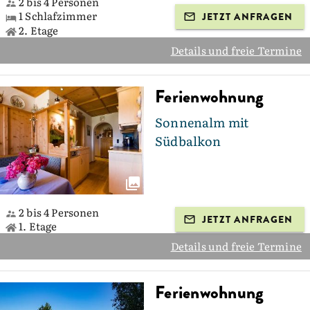
2 bis 4 Personen
1 Schlafzimmer
JETZT ANFRAGEN
2. Etage
Details und freie Termine
Ferienwohnung
Sonnenalm mit
Südbalkon
2 bis 4 Personen
JETZT ANFRAGEN
1. Etage
Details und freie Termine
Ferienwohnung