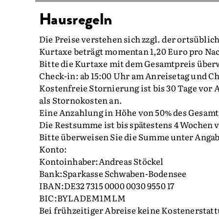
Hausregeln
Die Preise verstehen sich zzgl. der ortsübli
Kurtaxe beträgt momentan 1,20 Euro pro Nach
Bitte die Kurtaxe mit dem Gesamtpreis über
Check-in: ab 15:00 Uhr am Anreisetag und Ch
Kostenfreie Stornierung ist bis 30 Tage vor 
als Stornokosten an.
Eine Anzahlung in Höhe von 50% des Gesamtp
Die Restsumme ist bis spätestens 4 Wochen vo
Bitte überweisen Sie die Summe unter Anga
Konto:
Kontoinhaber:Andreas Stöckel
Bank:Sparkasse Schwaben-Bodensee
IBAN:DE32 7315 0000 0030 9550 17
BIC:BYLADEM1MLM
Bei frühzeitiger Abreise keine Kostenersta