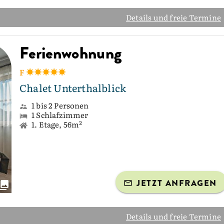
Details und freie Termine
Ferienwohnung
F
Chalet Unterthalblick
1 bis 2 Personen
1 Schlafzimmer
1. Etage, 56m²
JETZT ANFRAGEN
Details und freie Termine