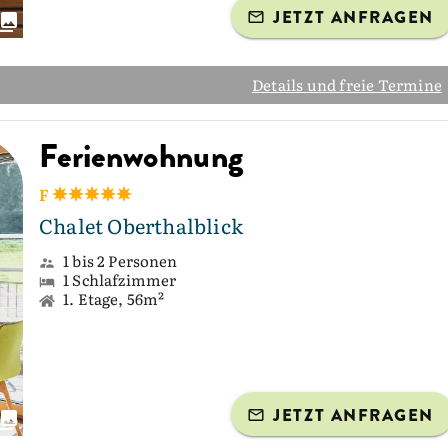
JETZT ANFRAGEN
Details und freie Termine
Ferienwohnung
F
Chalet Oberthalblick
1 bis 2 Personen
1 Schlafzimmer
1. Etage, 56m²
JETZT ANFRAGEN