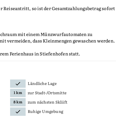
r Reiseantritt, so ist der Gesamtzahlungsbetrag sofort
schraum mit einem Münzwurfautomaten zu
amit vermeiden, dass Kleinmengen gewaschen werden.
erem Ferienhaus in Stiefenhofen statt.
Ländliche Lage
zur Stadt-/Ortsmitte
1 km
zum nächsten Skliift
8 km
Ruhige Umgebung