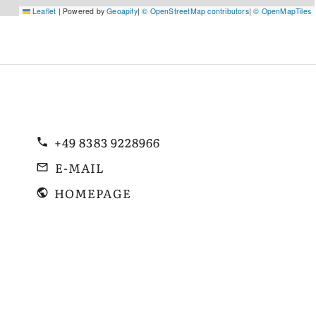
Leaflet
|
Powered by
Geoapify
|
© OpenStreetMap contributors
|
© OpenMapTiles
+49 8383 9228966
E-MAIL
HOMEPAGE