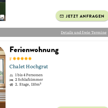
JETZT ANFRAGEN
Details und freie Termine
Ferienwohnung
F
Chalet Hochgrat
1 bis 4 Personen
2 Schlafzimmer
2. Etage, 110m²