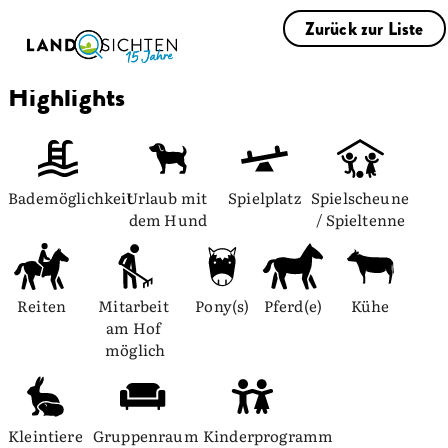
Zurück zur Liste
Highlights
Bademöglichkeit
Urlaub mit 
Spielplatz
Spielscheune 
dem Hund
/ Spieltenne
Reiten
Mitarbeit 
Pony(s)
Pferd(e)
Kühe
am Hof 
möglich
Kleintiere
Gruppenraum
Kinderprogramm