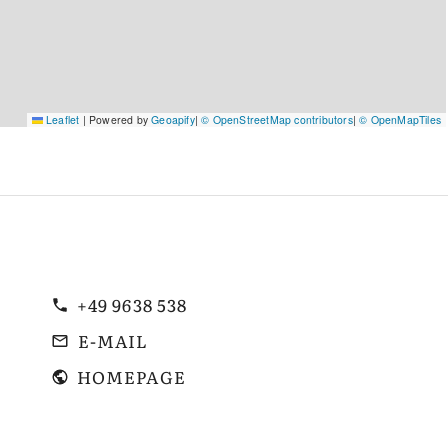
Leaflet
|
Powered by
Geoapify
|
© OpenStreetMap contributors
|
© OpenMapTiles
+49 9638 538
E-MAIL
HOMEPAGE