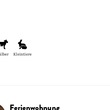
älber
Kleintiere
Ferienwohnung