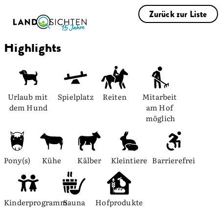
Zurück zur Liste
Highlights
Urlaub mit 
Spielplatz
Reiten
Mitarbeit 
dem Hund
am Hof 
möglich
Pony(s)
Kühe
Kälber
Kleintiere
Barrierefrei
Kinderprogramm
Sauna
Hofprodukte