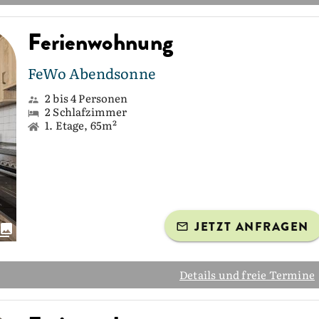
Ferienwohnung
FeWo Abendsonne
2 bis 4 Personen
2 Schlafzimmer
1. Etage, 65m²
JETZT ANFRAGEN
Details und freie Termine