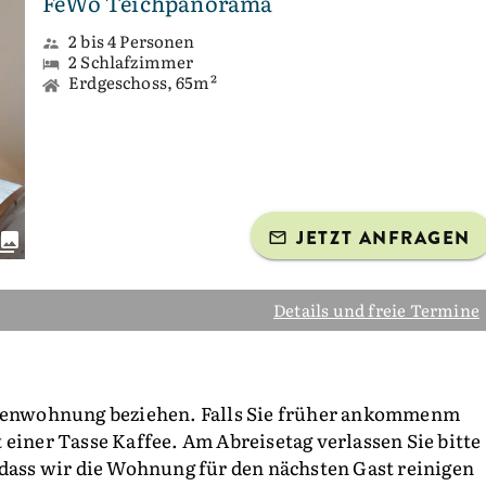
FeWo Teichpanorama
2 bis 4 Personen
2 Schlafzimmer
Erdgeschoss, 65m²
JETZT ANFRAGEN
Details und freie Termine
erienwohnung beziehen. Falls Sie früher ankommenm
 einer Tasse Kaffee. Am Abreisetag verlassen Sie bitte
 dass wir die Wohnung für den nächsten Gast reinigen