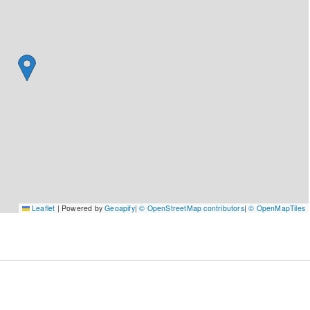
Leaflet
|
Powered by
Geoapify
|
© OpenStreetMap contributors
|
© OpenMapTiles