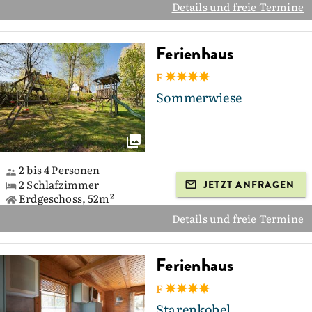
Details und freie Termine
Ferienhaus
F
Sommerwiese
2 bis 4 Personen
2 Schlafzimmer
JETZT ANFRAGEN
Erdgeschoss, 52m²
Details und freie Termine
Ferienhaus
F
Starenkobel