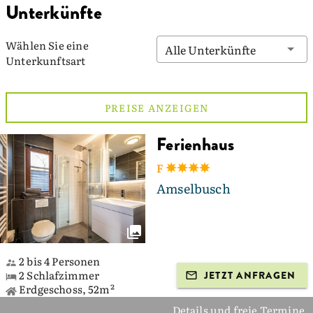
Unterkünfte
Wählen Sie eine
Alle Unterkünfte
Unterkunftsart
PREISE ANZEIGEN
Ferienhaus
F
Amselbusch
2 bis 4 Personen
2 Schlafzimmer
JETZT ANFRAGEN
Erdgeschoss, 52m²
Details und freie Termine