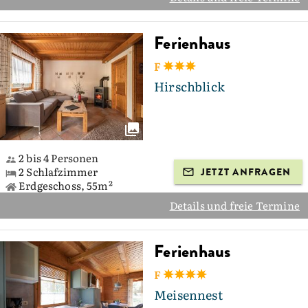
Ferienhaus
F
Hirschblick
2 bis 4 Personen
2 Schlafzimmer
JETZT ANFRAGEN
Erdgeschoss, 55m²
Details und freie Termine
Ferienhaus
F
Meisennest