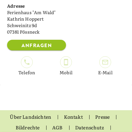
Adresse
Ferienhaus "Am Wald"
Kathrin Hoppert
Schweinitz 9d
07381 Pössneck
ANFRAGEN
Telefon
Mobil
E-Mail
Über Landsichten
Kontakt
Presse
Bildrechte
AGB
Datenschutz