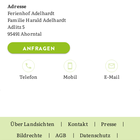
Adresse
Ferienhof Adelhardt
Familie Harald Adelhardt
Adlitz 5
95491 Ahorntal
ANFRAGEN
Telefon
Mobil
E-Mail
Über Landsichten
Kontakt
Presse
Bildrechte
AGB
Datenschutz