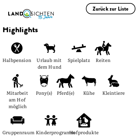
Zurück zur Liste
Highlights
Halbpension
Urlaub mit 
Spielplatz
Reiten
dem Hund
Mitarbeit 
Pony(s)
Pferd(e)
Kühe
Kleintiere
am Hof 
möglich
Gruppenraum
Kinderprogramm
Hofprodukte