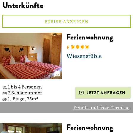
Unterkünfte
PREISE ANZEIGEN
Ferienwohnung
F
Wiesenstüble
1 bis 4 Personen
2 Schlafzimmer
JETZT ANFRAGEN
1. Etage, 75m²
Details und freie Termine
Ferienwohnung