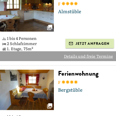
F
Almstüble
1 bis 4 Personen
2 Schlafzimmer
JETZT ANFRAGEN
1. Etage, 75m²
Details und freie Termine
Ferienwohnung
F
Bergstüble