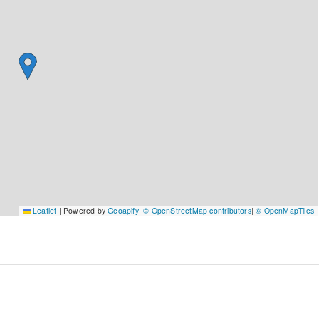
Leaflet
|
Powered by
Geoapify
|
© OpenStreetMap contributors
|
© OpenMapTiles