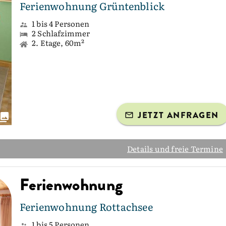
Ferienwohnung Grüntenblick
1 bis 4 Personen
2 Schlafzimmer
2. Etage, 60m²
JETZT ANFRAGEN
Details und freie Termine
Ferienwohnung
Ferienwohnung Rottachsee
1 bis 5 Personen