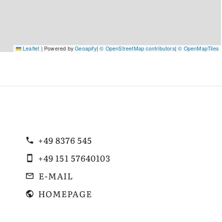
Leaflet
|
Powered by
Geoapify
|
© OpenStreetMap contributors
|
© OpenMapTiles
+49 8376 545
+49 151 57640103
E-MAIL
HOMEPAGE