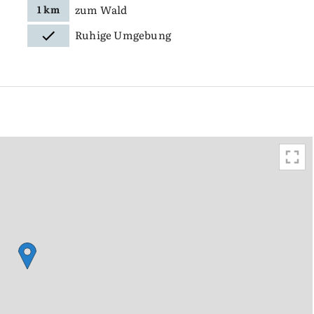
zum Wald
1 km
Ruhige Umgebung