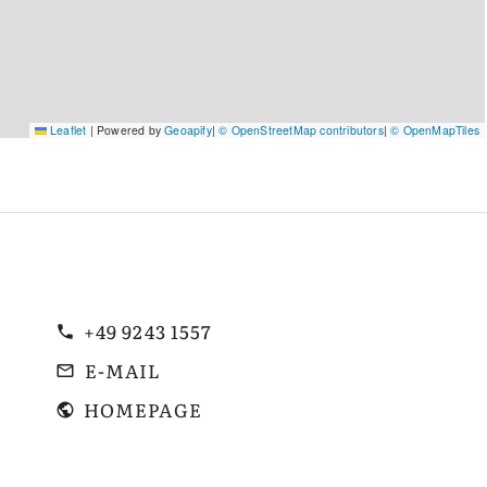
Leaflet
|
Powered by
Geoapify
|
© OpenStreetMap contributors
|
© OpenMapTiles
+49 9243 1557
E-MAIL
HOMEPAGE