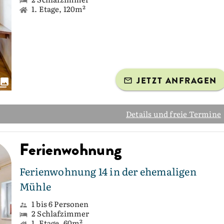
1. Etage, 120m²
JETZT ANFRAGEN
Details und freie Termine
Ferienwohnung
Ferienwohnung 14 in der ehemaligen
Mühle
1 bis 6 Personen
2 Schlafzimmer
1. Etage, 60m²