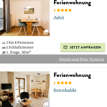
Ferienwohnung
F
Juhö
1 bis 4 Personen
1 Schlafzimmer
JETZT ANFRAGEN
1. Etage, 50m²
Details und freie Termine
Ferienwohnung
F
Sonnhalde