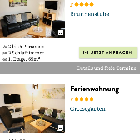
F
Brunnenstube
2 bis 5 Personen
2 Schlafzimmer
JETZT ANFRAGEN
1. Etage, 65m²
Details und freie Termine
Ferienwohnung
F
Griesegarten