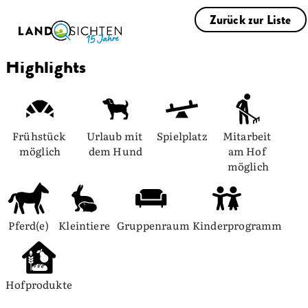
Zurück zur Liste
Highlights
Frühstück 
Urlaub mit 
Spielplatz
Mitarbeit 
möglich
dem Hund
am Hof 
möglich
Pferd(e)
Kleintiere
Gruppenraum
Kinderprogramm
Hofprodukte