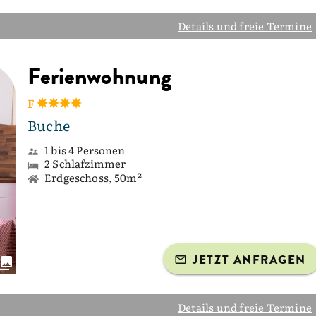
Details und freie Termine
Ferienwohnung
F
Buche
1 bis 4 Personen
2 Schlafzimmer
Erdgeschoss, 50m²
JETZT ANFRAGEN
Details und freie Termine