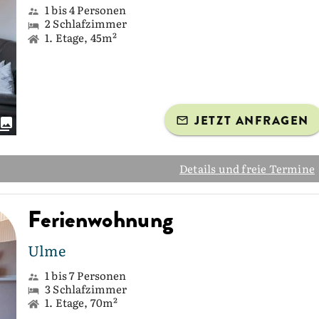
1 bis 4 Personen
2 Schlafzimmer
1. Etage, 45m²
JETZT ANFRAGEN
Details und freie Termine
Ferienwohnung
Ulme
1 bis 7 Personen
3 Schlafzimmer
1. Etage, 70m²