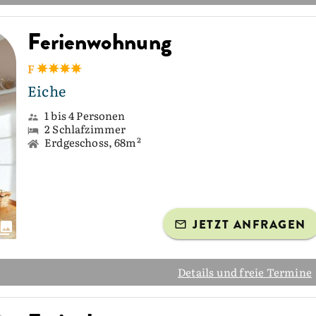
Ferienwohnung
F
Eiche
1 bis 4 Personen
2 Schlafzimmer
Erdgeschoss, 68m²
JETZT ANFRAGEN
Details und freie Termine