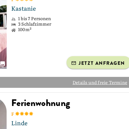
Kastanie
1 bis 7 Personen
3 Schlafzimmer
100m²
JETZT ANFRAGEN
Details und freie Termine
Ferienwohnung
F
Linde