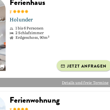
Ferienhaus
F
Holunder
1 bis 6 Personen
2 Schlafzimmer
Erdgeschoss, 90m²
JETZT ANFRAGEN
Details und freie Termine
Ferienwohnung
F