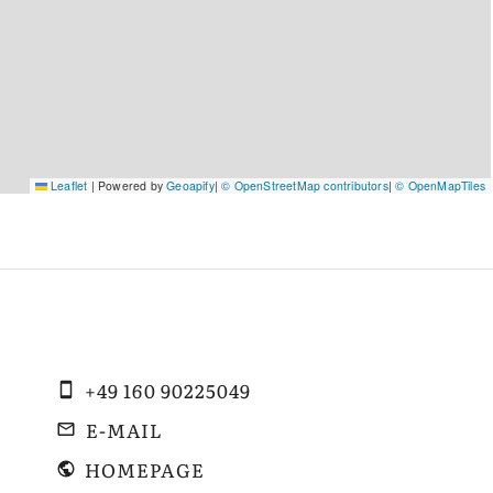
Leaflet
|
Powered by
Geoapify
|
© OpenStreetMap contributors
|
© OpenMapTiles
+49 160 90225049
E-MAIL
HOMEPAGE