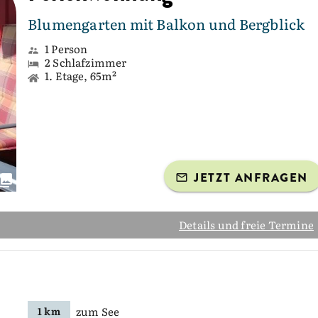
Blumengarten mit Balkon und Bergblick
1 Person
2 Schlafzimmer
1. Etage, 65m²
JETZT ANFRAGEN
Details und freie Termine
zum See
1 km