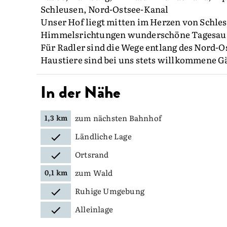
Schleusen, Nord-Ostsee-Kanal
Unser Hof liegt mitten im Herzen von Schle
Himmelsrichtungen wunderschöne Tagesaus
Für Radler sind die Wege entlang des Nord-
Haustiere sind bei uns stets willkommene G
In der Nähe
zum nächsten Bahnhof
1,3 km
Ländliche Lage
Ortsrand
zum Wald
0,1 km
Ruhige Umgebung
Alleinlage