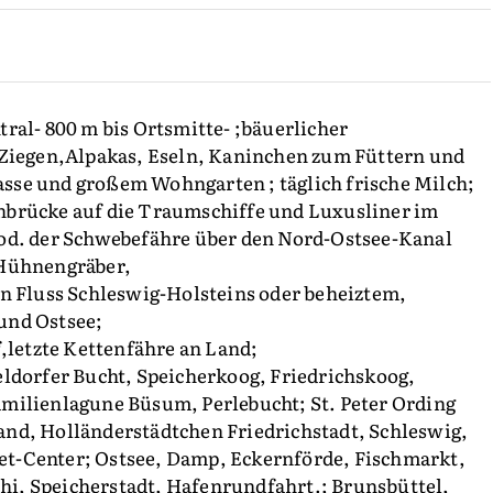
ral- 800 m bis Ortsmitte- ;bäuerlicher
 Ziegen,Alpakas, Eseln, Kaninchen zum Füttern und
sse und großem Wohngarten ; täglich frische Milch;
hbrücke auf die Traumschiffe und Luxusliner im
od. der Schwebefähre über den Nord-Ostsee-Kanal
,Hühnengräber,
en Fluss Schleswig-Holsteins oder beheiztem,
und Ostsee;
letzte Kettenfähre an Land;
eldorfer Bucht, Speicherkoog, Friedrichskoog,
milienlagune Büsum, Perlebucht; St. Peter Ording
nd, Holländerstädtchen Friedrichstadt, Schleswig,
t-Center; Ostsee, Damp, Eckernförde, Fischmarkt,
i, Speicherstadt, Hafenrundfahrt.; Brunsbüttel,