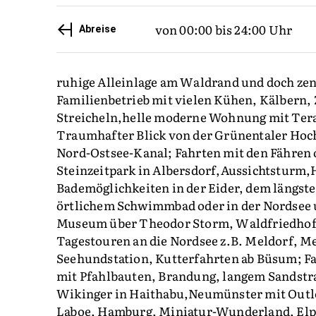
von 00:00 bis 24:00 Uhr
Abreise
ruhige Alleinlage am Waldrand und doch zent
Familienbetrieb mit vielen Kühen, Kälbern,
Streicheln,helle moderne Wohnung mit Tera
Traumhafter Blick von der Grünentaler Hoc
Nord-Ostsee-Kanal; Fahrten mit den Fähren 
Steinzeitpark in Albersdorf,Aussichtsturm
Bademöglichkeiten in der Eider, dem längst
örtlichem Schwimmbad oder in der Nordsee 
Museum über Theodor Storm, Waldfriedhof,
Tagestouren an die Nordsee z.B. Meldorf, M
Seehundstation, Kutterfahrten ab Büsum; Fa
mit Pfahlbauten, Brandung, langem Sandstra
Wikinger in Haithabu,Neumünster mit Outle
Laboe, Hamburg, Miniatur-Wunderland, Elph