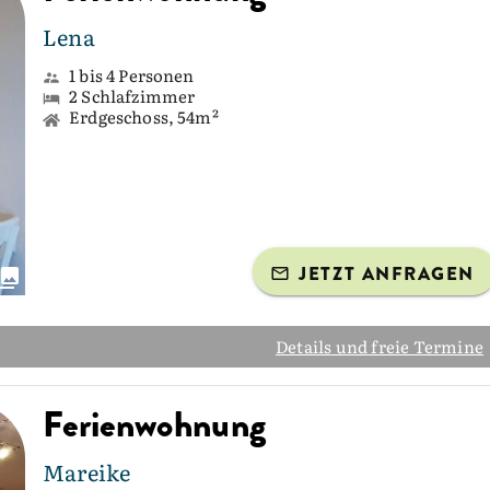
Lena
1 bis 4 Personen
2 Schlafzimmer
Erdgeschoss, 54m²
JETZT ANFRAGEN
Details und freie Termine
Ferienwohnung
Mareike