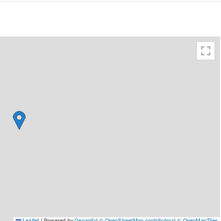
Leaflet
|
Powered by
Geoapify
|
© OpenStreetMap contributors
|
© OpenMapTiles