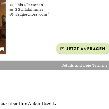
1 bis 4 Personen
2 Schlafzimmer
Erdgeschoss, 60m²
JETZT ANFRAGEN
Details und freie Termine
raus über Ihre Ankunftszeit.