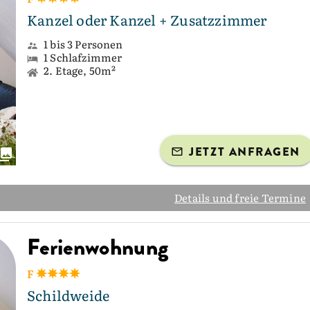
Kanzel oder Kanzel + Zusatzzimmer
1 bis 3 Personen
1 Schlafzimmer
2. Etage, 50m²
JETZT ANFRAGEN
Details und freie Termine
Ferienwohnung
F
Schildweide