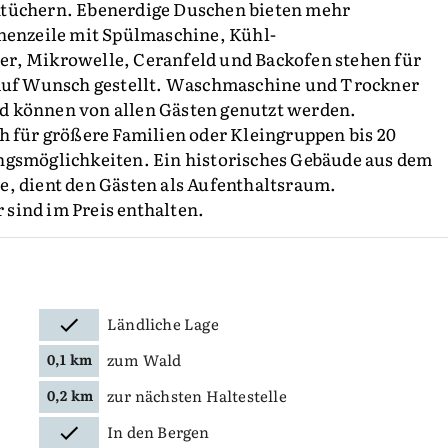
htüchern. Ebenerdige Duschen bieten mehr
chenzeile mit Spülmaschine, Kühl-
er, Mikrowelle, Ceranfeld und Backofen stehen für
 auf Wunsch gestellt. Waschmaschine und Trockner
d können von allen Gästen genutzt werden.
h für größere Familien oder Kleingruppen bis 20
ngsmöglichkeiten. Ein historisches Gebäude aus dem
e, dient den Gästen als Aufenthaltsraum.
sind im Preis enthalten.
Ländliche Lage
zum Wald
0,1 km
zur nächsten Haltestelle
0,2 km
In den Bergen