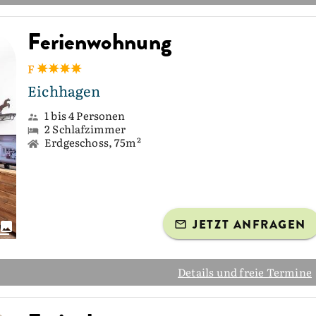
Ferienwohnung
F
Eichhagen
1 bis 4 Personen
2 Schlafzimmer
Erdgeschoss, 75m²
JETZT ANFRAGEN
Details und freie Termine