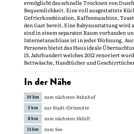
ermöglicht das schnelle Trocknen von Dusc
Bequemlichkeit. Eine voll ausgestattete Kü
Gefrierkombination, Kaffeemaschine, Toast
den Gast bereit. Eine Babyausstattung wird
sind in einem separaten Raum vorhanden un
Internetanschluss ist in jeder Wohnung. Auc
Personen bietet das Haus ideale Übernachtu
15.Jahrhundert welches 2012 renoviert wurd
Bettwäsche, Handtücher und Geschirrtücher 
In der Nähe
zum nächsten Bahnhof
10 km
zur Stadt-/Ortsmitte
5 km
zum nächsten Skliift
8 km
zum See
12 km