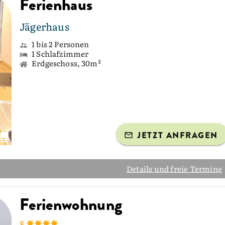
Ferienhaus
Jägerhaus
1 bis 2 Personen
1 Schlafzimmer
Erdgeschoss, 30m²
JETZT ANFRAGEN
Details und freie Termine
Ferienwohnung
F