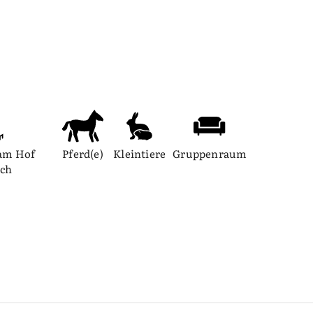
am Hof 
Pferd(e)
Kleintiere
Gruppenraum
ich