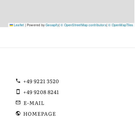
Leaflet
|
Powered by
Geoapify
|
© OpenStreetMap contributors
|
© OpenMapTiles
+49 9221 3520
+49 9208 8241
E-MAIL
HOMEPAGE