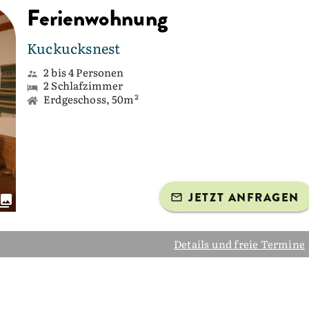
Ferienwohnung
Kuckucksnest
2 bis 4 Personen
2 Schlafzimmer
Erdgeschoss, 50m²
JETZT ANFRAGEN
Details und freie Termine