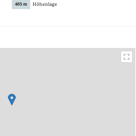
Höhenlage
465 m