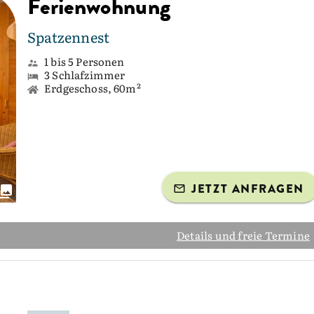
Ferienwohnung
Spatzennest
1 bis 5 Personen
3 Schlafzimmer
Erdgeschoss, 60m²
JETZT ANFRAGEN
Details und freie Termine