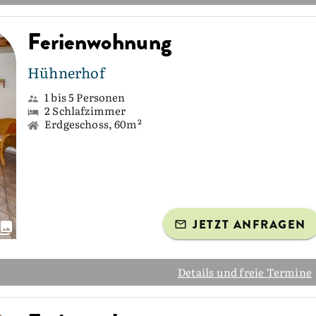
Ferienwohnung
Hühnerhof
1 bis 5 Personen
2 Schlafzimmer
Erdgeschoss, 60m²
JETZT ANFRAGEN
Details und freie Termine