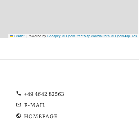
Leaflet
|
Powered by
Geoapify
|
© OpenStreetMap contributors
|
© OpenMapTiles
+49 4642 82563
E-MAIL
HOMEPAGE