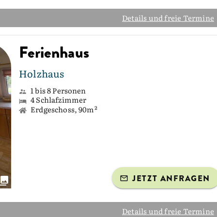
Details und freie Termine
Ferienhaus
Holzhaus
1 bis 8 Personen
4 Schlafzimmer
Erdgeschoss, 90m²
JETZT ANFRAGEN
Details und freie Termine