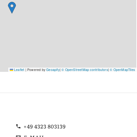
Leaflet
|
Powered by
Geoapify
|
© OpenStreetMap contributors
|
© OpenMapTiles
+49 4323 803139