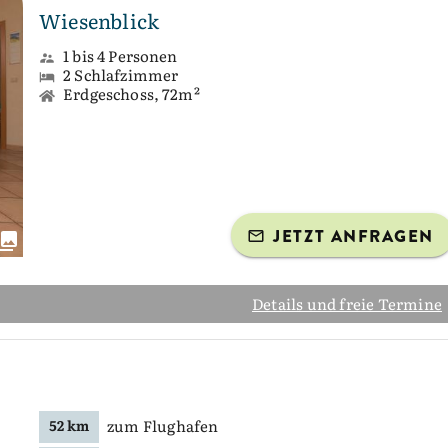
Wiesenblick
1 bis 4 Personen
2 Schlafzimmer
Erdgeschoss, 72m²
JETZT ANFRAGEN
Details und freie Termine
zum Flughafen
52 km