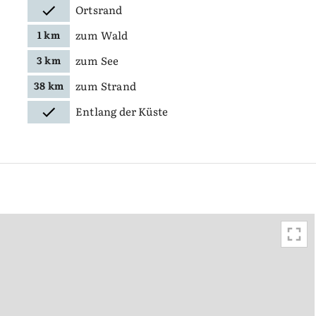
Ortsrand
zum Wald
1 km
zum See
3 km
zum Strand
38 km
Entlang der Küste