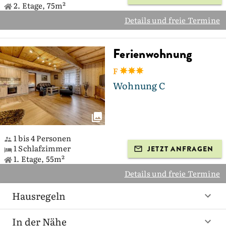
2. Etage, 75m²
Details und freie Termine
Ferienwohnung
F
Wohnung C
1 bis 4 Personen
1 Schlafzimmer
JETZT ANFRAGEN
1. Etage, 55m²
Details und freie Termine
Hausregeln
In der Nähe