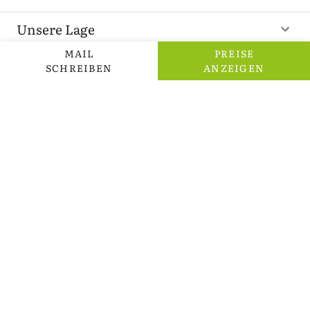
Unsere Lage
MAIL
PREISE
SCHREIBEN
ANZEIGEN
Kontakt
Adresse
Ferienhof - Landhaus - Guglhupf
Dietlinde Höpfl
Paulinenweg 4
94568 St. Oswald
ANFRAGEN
Telefon
E-Mail
Homepage