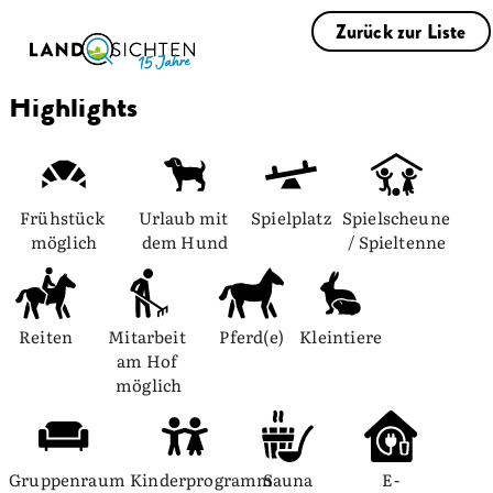
Zurück zur Liste
Highlights
Frühstück 
Urlaub mit 
Spielplatz
Spielscheune 
möglich
dem Hund
/ Spieltenne
Reiten
Mitarbeit 
Pferd(e)
Kleintiere
am Hof 
möglich
Gruppenraum
Kinderprogramm
Sauna
E-