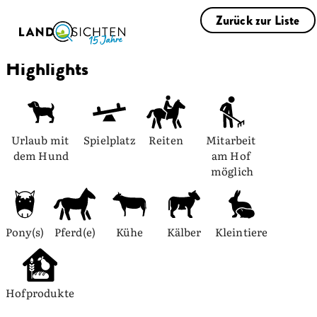
Zurück zur Liste
Highlights
Urlaub mit 
Spielplatz
Reiten
Mitarbeit 
dem Hund
am Hof 
möglich
Pony(s)
Pferd(e)
Kühe
Kälber
Kleintiere
Hofprodukte