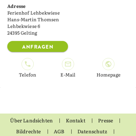
Adresse
Ferienhof Lehbekwiese
Hans-Martin Thomsen
Lehbekwiese 6
24395 Gelting
ANFRAGEN
Telefon
E-Mail
Homepage
Über Landsichten
Kontakt
Presse
Bildrechte
AGB
Datenschutz