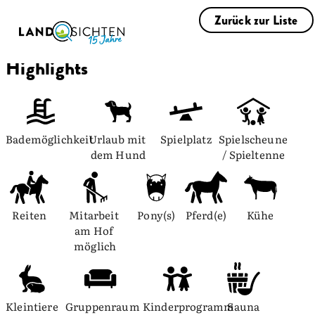
Zurück zur Liste
Highlights
Bademöglichkeit
Urlaub mit 
Spielplatz
Spielscheune 
dem Hund
/ Spieltenne
Reiten
Mitarbeit 
Pony(s)
Pferd(e)
Kühe
am Hof 
möglich
Kleintiere
Gruppenraum
Kinderprogramm
Sauna