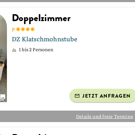
Doppelzimmer
P
DZ Klatschmohnstube
1 bis 2 Personen
JETZT ANFRAGEN
Details und freie Termine