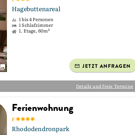
Hagebuttenareal
1 bis 4 Personen
1 Schlafzimmer
1. Etage, 60m²
JETZT ANFRAGEN
Details und freie Termine
Ferienwohnung
F
Rhododendronpark