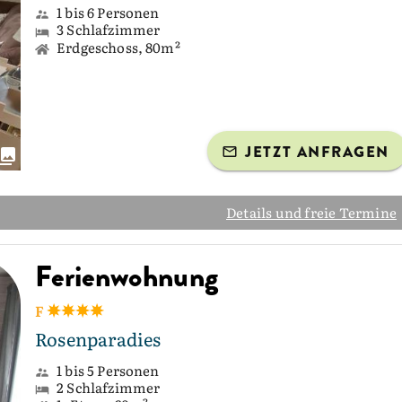
1 bis 6 Personen
3 Schlafzimmer
Erdgeschoss, 80m²
JETZT ANFRAGEN
Details und freie Termine
Ferienwohnung
F
Rosenparadies
1 bis 5 Personen
2 Schlafzimmer