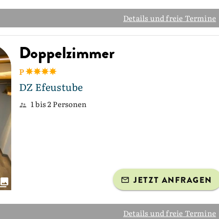
Details und freie Termine
Doppelzimmer
P
DZ Efeustube
1 bis 2 Personen
JETZT ANFRAGEN
Details und freie Termine