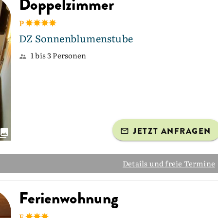
Doppelzimmer
P
DZ Sonnenblumenstube
1 bis 3 Personen
JETZT ANFRAGEN
Details und freie Termine
Ferienwohnung
F