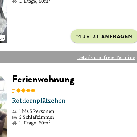
1. Etage, 60m²
JETZT ANFRAGEN
Details und freie Termine
Ferienwohnung
F
Rotdornplätzchen
1 bis 5 Personen
2 Schlafzimmer
1. Etage, 60m²