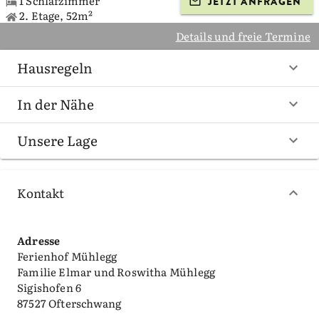
1 Schlafzimmer
JETZT ANFRAGEN
2. Etage, 52m²
Details und freie Termine
Hausregeln
In der Nähe
Unsere Lage
Kontakt
Adresse
Ferienhof Mühlegg
Familie Elmar und Roswitha Mühlegg
Sigishofen 6
87527 Ofterschwang