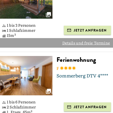
1 bis 3 Personen
1 Schlafzimmer
JETZT ANFRAGEN
15m²
Details und freie Termine
Ferienwohnung
F
Sommerberg DTV 4****
1 bis 6 Personen
2 Schlafzimmer
JETZT ANFRAGEN
1. Etage, 65m²