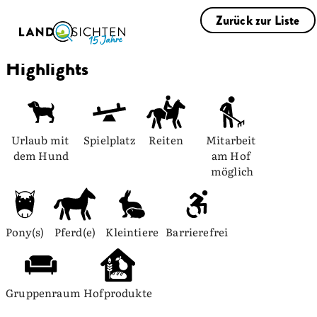
Zurück zur Liste
Highlights
Urlaub mit 
Spielplatz
Reiten
Mitarbeit 
dem Hund
am Hof 
möglich
Pony(s)
Pferd(e)
Kleintiere
Barrierefrei
Gruppenraum
Hofprodukte