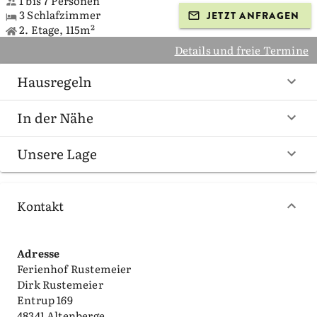
1 bis 7 Personen
3 Schlafzimmer
JETZT ANFRAGEN
2. Etage, 115m²
Details und freie Termine
Hausregeln
In der Nähe
Unsere Lage
Kontakt
Adresse
Ferienhof Rustemeier
Dirk Rustemeier
Entrup 169
48341 Altenberge