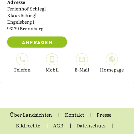
Adresse
Ferienhof Schiegl
Klaus Schiegl
Engelsberg 1
93179 Brennberg
ANFRAGEN
Telefon
Mobil
E-Mail
Homepage
Über Landsichten
Kontakt
Presse
Bildrechte
AGB
Datenschutz