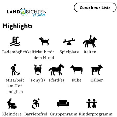
Zurück zur Liste
Highlights
Bademöglichkeit
Urlaub mit 
Spielplatz
Reiten
dem Hund
Mitarbeit 
Pony(s)
Pferd(e)
Kühe
Kälber
am Hof 
möglich
Kleintiere
Barrierefrei
Gruppenraum
Kinderprogramm