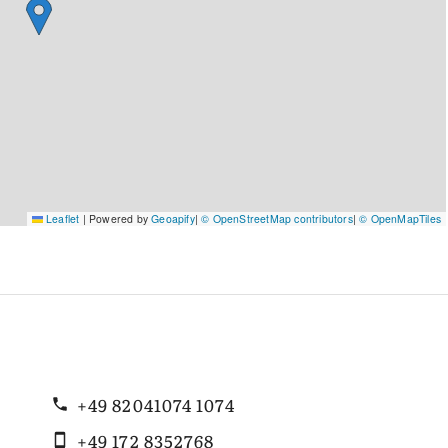
Leaflet
|
Powered by
Geoapify
|
© OpenStreetMap contributors
|
© OpenMapTiles
+49 82041074 1074
+49 172 8352768