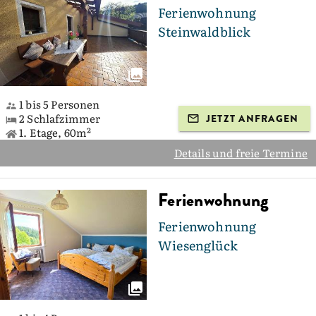
Ferienwohnung
Steinwaldblick
1 bis 5 Personen
2 Schlafzimmer
JETZT ANFRAGEN
1. Etage, 60m²
Details und freie Termine
Ferienwohnung
Ferienwohnung
Wiesenglück