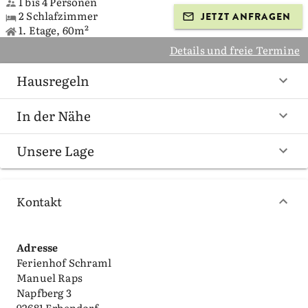
1 bis 4 Personen
2 Schlafzimmer
JETZT ANFRAGEN
1. Etage, 60m²
Details und freie Termine
Hausregeln
In der Nähe
Unsere Lage
Kontakt
Adresse
Ferienhof Schraml
Manuel Raps
Napfberg 3
92681 Erbendorf