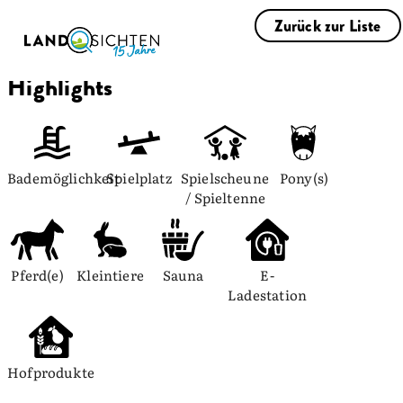
Zurück zur Liste
Highlights
Bademöglichkeit
Spielplatz
Spielscheune 
Pony(s)
/ Spieltenne
Pferd(e)
Kleintiere
Sauna
E-
Ladestation
Hofprodukte