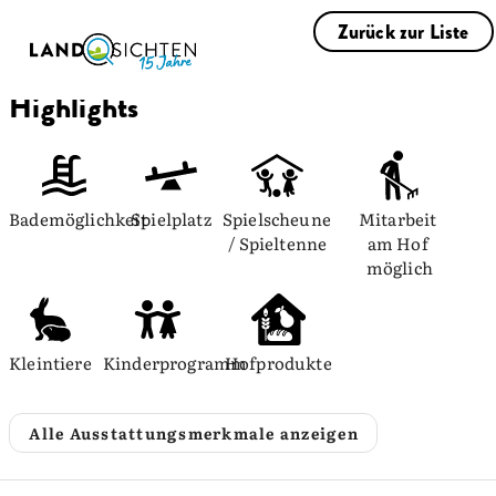
Zurück zur Liste
Highlights
Bademöglichkeit
Spielplatz
Spielscheune 
Mitarbeit 
/ Spieltenne
am Hof 
möglich
Kleintiere
Kinderprogramm
Hofprodukte
Alle Ausstattungsmerkmale anzeigen