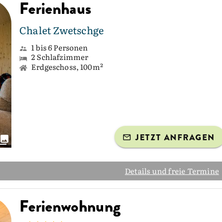
Ferienhaus
Chalet Zwetschge
1 bis 6 Personen
2 Schlafzimmer
Erdgeschoss, 100m²
JETZT ANFRAGEN
Details und freie Termine
Ferienwohnung