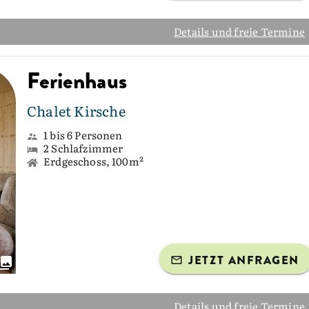
Details und freie Termine
Ferienhaus
Chalet Kirsche
1 bis 6 Personen
2 Schlafzimmer
Erdgeschoss, 100m²
JETZT ANFRAGEN
Details und freie Termine