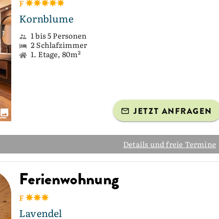
F
Kornblume
1 bis 5 Personen
2 Schlafzimmer
1. Etage, 80m²
JETZT ANFRAGEN
Details und freie Termine
Ferienwohnung
F
Lavendel