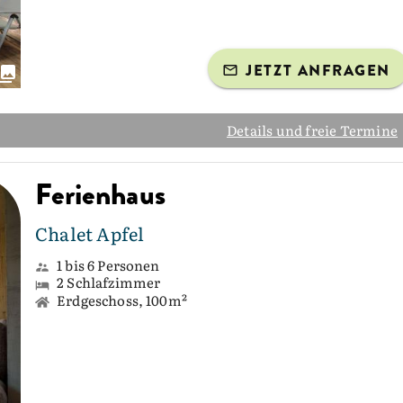
JETZT ANFRAGEN
Details und freie Termine
Ferienhaus
Chalet Apfel
1 bis 6 Personen
2 Schlafzimmer
Erdgeschoss, 100m²