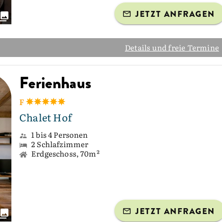
JETZT ANFRAGEN
Details und freie Termine
Ferienhaus
F
Chalet Hof
1 bis 4 Personen
2 Schlafzimmer
Erdgeschoss, 70m²
JETZT ANFRAGEN