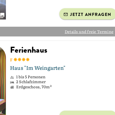
JETZT ANFRAGEN
Details und freie Termine
Ferienhaus
F
Haus "Im Weingarten"
1 bis 5 Personen
2 Schlafzimmer
Erdgeschoss, 70m²