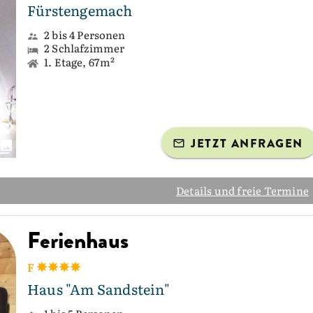
Fürstengemach
2 bis 4 Personen
2 Schlafzimmer
1. Etage, 67m²
JETZT ANFRAGEN
Details und freie Termine
Ferienhaus
F
Haus "Am Sandstein"