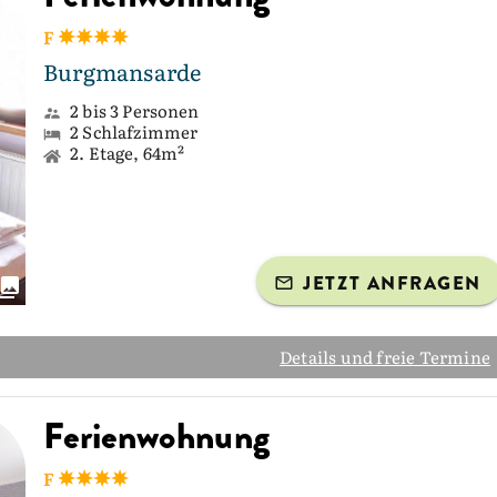
F
Burgmansarde
2 bis 3 Personen
2 Schlafzimmer
2. Etage, 64m²
JETZT ANFRAGEN
Details und freie Termine
Ferienwohnung
F