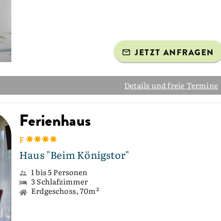
JETZT ANFRAGEN
Details und freie Termine
Ferienhaus
F
Haus "Beim Königstor"
1 bis 5 Personen
3 Schlafzimmer
Erdgeschoss, 70m²