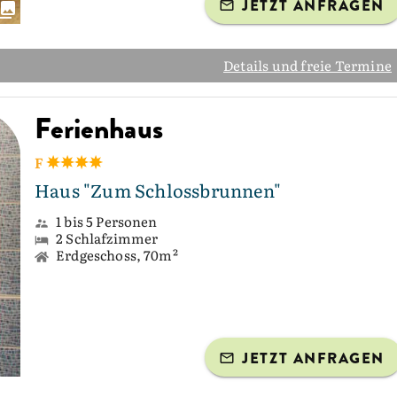
JETZT ANFRAGEN
Details und freie Termine
Ferienhaus
F
Haus "Zum Schlossbrunnen"
1 bis 5 Personen
2 Schlafzimmer
Erdgeschoss, 70m²
JETZT ANFRAGEN