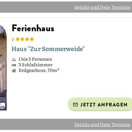
Details und freie Termine
Ferienhaus
F
Haus "Zur Sommerweide"
1 bis 5 Personen
3 Schlafzimmer
Erdgeschoss, 70m²
JETZT ANFRAGEN
Details und freie Termine