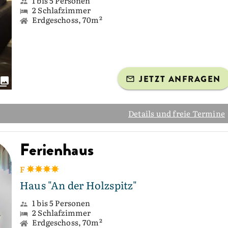
1 bis 5 Personen
2 Schlafzimmer
Erdgeschoss, 70m²
JETZT ANFRAGEN
Details und freie Termine
Ferienhaus
F
Haus "An der Holzspitz"
1 bis 5 Personen
2 Schlafzimmer
Erdgeschoss, 70m²