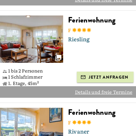
Ferienwohnung
F
Riesling
1 bis 2 Personen
1 Schlafzimmer
JETZT ANFRAGEN
1. Etage, 45m²
Details und freie Termine
Ferienwohnung
F
Rivaner