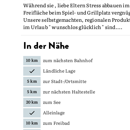
Während sie , liebe Eltern Stress abbauen im
Freifläche beim Spiel- und Grillplatz vergnü
Unsere selbstgemachten, regionalen Produkte 
im Urlaub " wunschlos glücklich " sind....
In der Nähe
zum nächsten Bahnhof
10 km
Ländliche Lage
zur Stadt-/Ortsmitte
5 km
zur nächsten Haltestelle
5 km
zum See
20 km
Alleinlage
zum Freibad
10 km