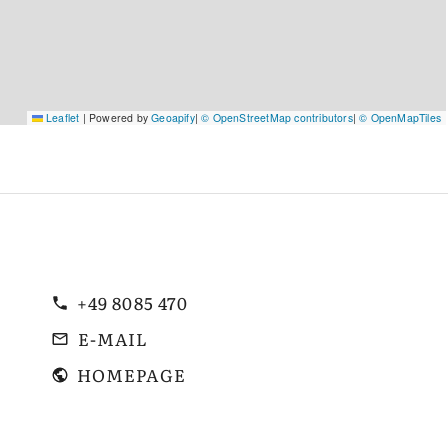
Leaflet
|
Powered by
Geoapify
|
© OpenStreetMap contributors
|
© OpenMapTiles
+49 8085 470
E-MAIL
HOMEPAGE