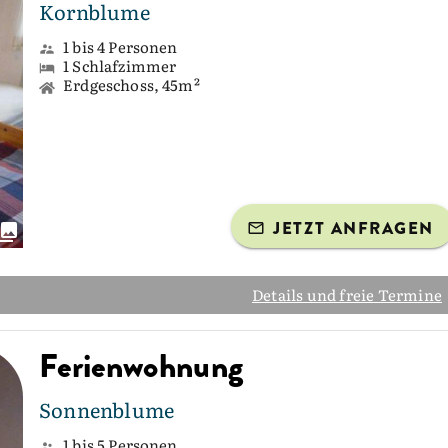
Kornblume
1 bis 4 Personen
1 Schlafzimmer
Erdgeschoss, 45m²
JETZT ANFRAGEN
Details und freie Termine
Ferienwohnung
Sonnenblume
1 bis 5 Personen