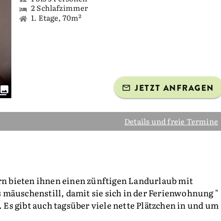
2 Schlafzimmer
1. Etage, 70m²
JETZT ANFRAGEN
Details und freie Termine
ern bieten ihnen einen zünftigen Landurlaub mit
ts mäuschenstill, damit sie sich in der Ferienwohnung "
s gibt auch tagsüber viele nette Plätzchen in und um