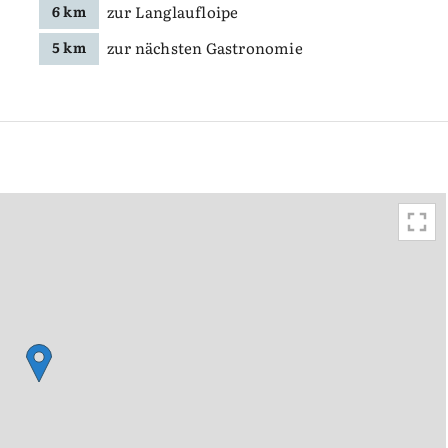
zur Langlaufloipe
6 km
zur nächsten Gastronomie
5 km