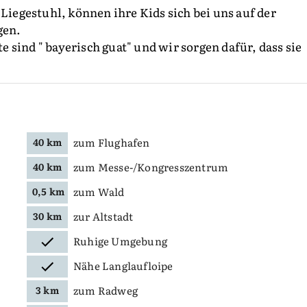
 Liegestuhl, können ihre Kids sich bei uns auf der
gen.
sind " bayerisch guat" und wir sorgen dafür, dass sie
zum Flughafen
40 km
zum Messe-/Kongresszentrum
40 km
zum Wald
0,5 km
zur Altstadt
30 km
Ruhige Umgebung
Nähe Langlaufloipe
zum Radweg
3 km