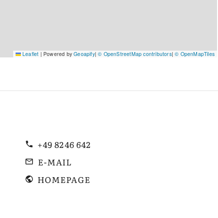
Leaflet
|
Powered by
Geoapify
|
© OpenStreetMap contributors
|
© OpenMapTiles
+49 8246 642
E-MAIL
HOMEPAGE