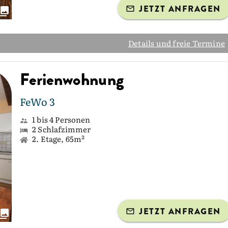
JETZT ANFRAGEN
Details und freie Termine
Ferienwohnung
FeWo 3
1 bis 4 Personen
2 Schlafzimmer
2. Etage, 65m²
JETZT ANFRAGEN