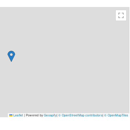
Leaflet
|
Powered by
Geoapify
|
© OpenStreetMap contributors
|
© OpenMapTiles