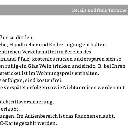
Details und freie Termine
ßen zu dürfen.
che, Handtücher und Endreinigung enthalten.
entlichen Verkehrmittel im Bereich des
land-Pfalz) kostenlos nutzen und ersparen sich so
 ruhig ein Glas Wein trinken und sind z. B. bei Ihren
eticket ist im Wohnungspreis enthalten.
 erfolgen, sind kostenfrei.
 verspätet erfolgen sowie Nichtanreisen werden mit
ücktrittsversicherung.
 erlaubt.
gen. Im Außenbereich ist das Rauchen erlaubt.
EC-Karte gezahlt werden.