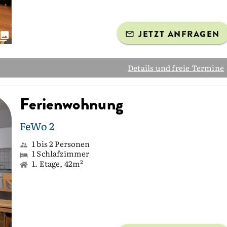
JETZT ANFRAGEN
Details und freie Termine
Ferienwohnung
FeWo 2
1 bis 2 Personen
1 Schlafzimmer
1. Etage, 42m²