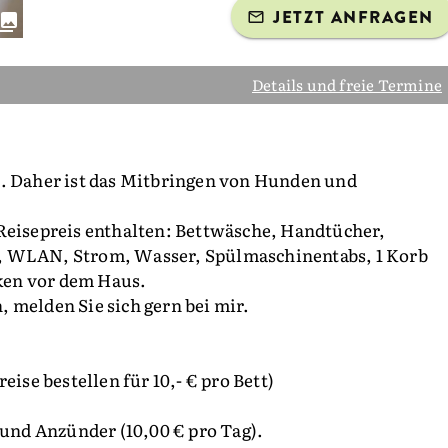
JETZT ANFRAGEN
Details und freie Termine
n. Daher ist das Mitbringen von Hunden und
 Reisepreis enthalten: Bettwäsche, Handtücher,
, WLAN, Strom, Wasser, Spülmaschinentabs, 1 Korb
ken vor dem Haus.
 melden Sie sich gern bei mir.
eise bestellen für 10,- € pro Bett)
 und Anzünder (10,00 € pro Tag).