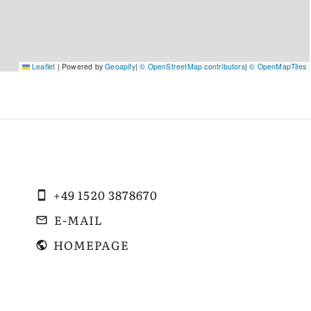
Leaflet
|
Powered by
Geoapify
|
© OpenStreetMap contributors
|
© OpenMapTiles
+49 1520 3878670
E-MAIL
HOMEPAGE