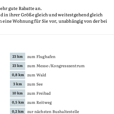
sehr gute Rabatte an.
n ihrer Größe gleich und weitestgehend gleich
ch eine Wohnung für Sie vor, unabhängig von der bei
zum Flughafen
23 km
zum Messe-/Kongresszentrum
23 km
zum Wald
0,8 km
zum See
3 km
zum Freibad
10 km
zum Reitweg
0,5 km
zur nächsten Bushaltestelle
0,2 km