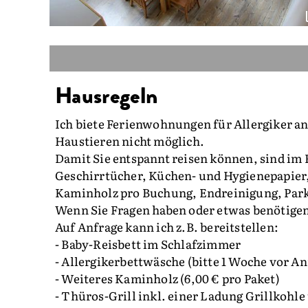
Hausregeln
Ich biete Ferienwohnungen für Allergiker a
Haustieren nicht möglich.
Damit Sie entspannt reisen können, sind im
Geschirrtücher, Küchen- und Hygienepapier
Kaminholz pro Buchung, Endreinigung, Par
Wenn Sie Fragen haben oder etwas benötigen,
Auf Anfrage kann ich z.B. bereitstellen:
- Baby-Reisbett im Schlafzimmer
- Allergikerbettwäsche (bitte 1 Woche vor Anr
- Weiteres Kaminholz (6,00 € pro Paket)
- Thüros-Grill inkl. einer Ladung Grillkohle